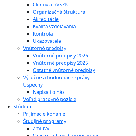
Členovia RVSZK
Organizačná štruktúra
Akreditácie
Kvalita vzdelávania
Kontrola
Ukazovatele
Vnútorné predpisy
Vnútorné predpisy 2026
Vnútorné predpisy 2025
Ostatné vnútorné predpisy
Výročné a hodnotiace správy
Úspechy
Napísali o nás
Voľné pracovné pozície
Štúdium
Prijímacie konanie
Študijné programy
Zmluvy
Opisy študijných programov