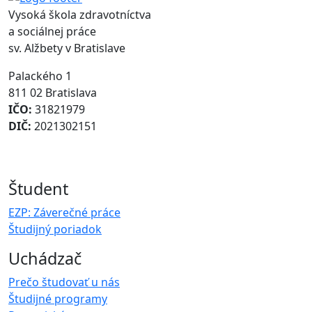
Vysoká škola zdravotníctva
a sociálnej práce
sv. Alžbety v Bratislave
Palackého 1
811 02 Bratislava
IČO:
31821979
DIČ:
2021302151
Študent
EZP: Záverečné práce
Študijný poriadok
Uchádzač
Prečo študovať u nás
Študijné programy