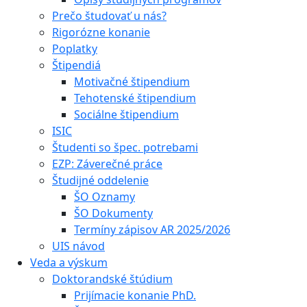
Prečo študovať u nás?
Rigorózne konanie
Poplatky
Štipendiá
Motivačné štipendium
Tehotenské štipendium
Sociálne štipendium
ISIC
Študenti so špec. potrebami
EZP: Záverečné práce
Študijné oddelenie
ŠO Oznamy
ŠO Dokumenty
Termíny zápisov AR 2025/2026
UIS návod
Veda a výskum
Doktorandské štúdium
Prijímacie konanie PhD.