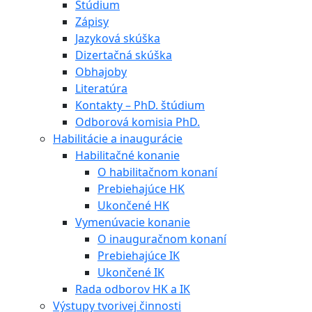
Štúdium
Zápisy
Jazyková skúška
Dizertačná skúška
Obhajoby
Literatúra
Kontakty – PhD. štúdium
Odborová komisia PhD.
Habilitácie a inaugurácie
Habilitačné konanie
O habilitačnom konaní
Prebiehajúce HK
Ukončené HK
Vymenúvacie konanie
O inauguračnom konaní
Prebiehajúce IK
Ukončené IK
Rada odborov HK a IK
Výstupy tvorivej činnosti