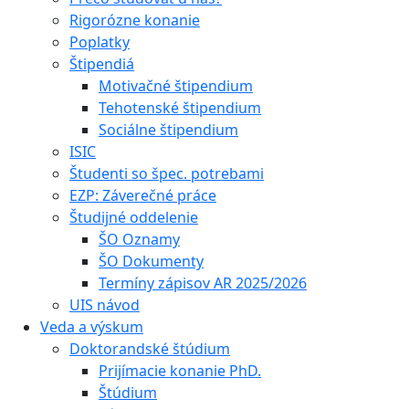
Rigorózne konanie
Poplatky
Štipendiá
Motivačné štipendium
Tehotenské štipendium
Sociálne štipendium
ISIC
Študenti so špec. potrebami
EZP: Záverečné práce
Študijné oddelenie
ŠO Oznamy
ŠO Dokumenty
Termíny zápisov AR 2025/2026
UIS návod
Veda a výskum
Doktorandské štúdium
Prijímacie konanie PhD.
Štúdium