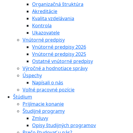
Organizačná štruktúra
Akreditácie
Kvalita vzdelávania
Kontrola
Ukazovatele
Vnútorné predpisy
Vnútorné predpisy 2026
Vnútorné predpisy 2025
Ostatné vnútorné predpisy
Výročné a hodnotiace správy
Úspechy
Napísali o nás
Voľné pracovné pozície
Štúdium
Prijímacie konanie
Študijné programy
Zmluvy
Opisy študijných programov
Prečo študovať u nás?