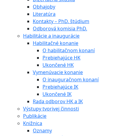
Obhajoby
Literatúra
Kontakty – PhD. štúdium
Odborová komisia PhD.
Habilitácie a inaugurácie
Habilitačné konanie
O habilitačnom konaní
Prebiehajúce HK
Ukončené HK
Vymenúvacie konanie
O inauguračnom konaní
Prebiehajúce IK
Ukončené IK
Rada odborov HK a IK
Výstupy tvorivej činnosti
Publikácie
Knižnica
Oznamy