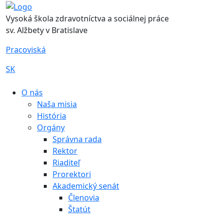
Vysoká škola zdravotníctva a sociálnej práce
sv. Alžbety v Bratislave
Pracoviská
SK
|
O nás
Naša misia
História
Orgány
Správna rada
Rektor
Riaditeľ
Prorektori
Akademický senát
Členovia
Štatút