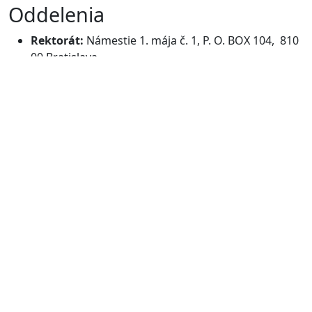
Oddelenia
Rektorát:
Námestie 1. mája č. 1, P. O. BOX 104, 810
00 Bratislava
Študijné oddelenie:
Pod Brehmi č. 4/A Polianky, P.
O. BOX 104, 810 00 Bratislava
Oddelenie pre monitoring kvality:
Pod Brehmi
4/A, P. O. BOX 104, 810 00 Bratislava
Oddelenie ľudských zdrojov:
Pod Brehmi č. 4/A
Polianky, P. O. BOX 104, 810 00 Bratislava
Ekonomické oddelenie:
Námestie 1. mája č. 1, P. O.
BOX 104, 810 00 Bratislava
Oddelenie správy majetku:
Námestie 1. mája č. 1,
P. O. BOX 104, 810 00 Bratislava
Podateľňa:
Námestie 1. mája č. 1, P. O. BOX 104,
810 00 Bratislava
+421 911 418 067
Mgr. Lenka Flešková