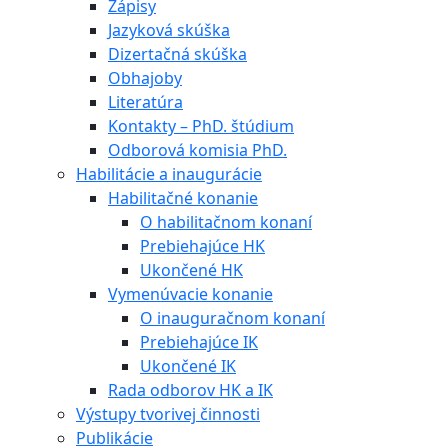
Zápisy
Jazyková skúška
Dizertačná skúška
Obhajoby
Literatúra
Kontakty – PhD. štúdium
Odborová komisia PhD.
Habilitácie a inaugurácie
Habilitačné konanie
O habilitačnom konaní
Prebiehajúce HK
Ukončené HK
Vymenúvacie konanie
O inauguračnom konaní
Prebiehajúce IK
Ukončené IK
Rada odborov HK a IK
Výstupy tvorivej činnosti
Publikácie