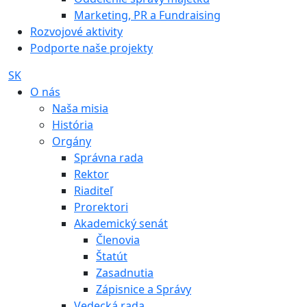
Marketing, PR a Fundraising
Rozvojové aktivity
Podporte naše projekty
SK
O nás
Naša misia
História
Orgány
Správna rada
Rektor
Riaditeľ
Prorektori
Akademický senát
Členovia
Štatút
Zasadnutia
Zápisnice a Správy
Vedecká rada