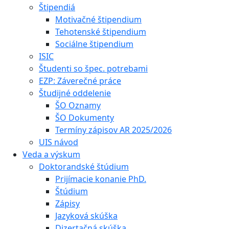
Štipendiá
Motivačné štipendium
Tehotenské štipendium
Sociálne štipendium
ISIC
Študenti so špec. potrebami
EZP: Záverečné práce
Študijné oddelenie
ŠO Oznamy
ŠO Dokumenty
Termíny zápisov AR 2025/2026
UIS návod
Veda a výskum
Doktorandské štúdium
Prijímacie konanie PhD.
Štúdium
Zápisy
Jazyková skúška
Dizertačná skúška