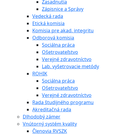
Zasadnutia
Zápisnice a Správy
Vedecká rada
Etická komisia
Komisia pre akad. integritu
Odborová komisia
Sociálna práca
Ošetrovateľstvo
Verejné zdravotníctvo
Lab. vyšetrovacie metódy
ROHIK
Sociálna práca
Ošetrovateľstvo
Verejné zdravotníctvo
Rada študijného programu
Akreditačná rada
Dlhodobý zámer
Vnútorný systém kvality
Členovia RVSZK