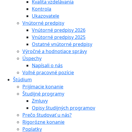
Kvalita vzdelávania
Kontrola
Ukazovatele
Vnútorné predpisy
Vnútorné predpisy 2026
Vnútorné predpisy 2025
Ostatné vnútorné predpisy
Výročné a hodnotiace správy
Úspechy
Napísali o nás
Voľné pracovné pozície
Štúdium
Prijímacie konanie
Študijné programy
Zmluvy
Opisy študijných programov
Prečo študovať u nás?
Rigorózne konanie
Poplatky