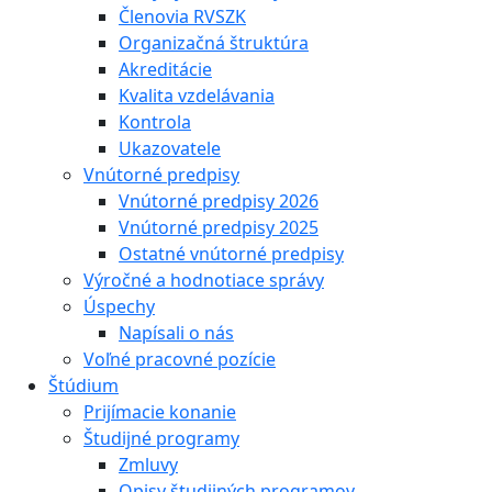
Členovia RVSZK
Organizačná štruktúra
Akreditácie
Kvalita vzdelávania
Kontrola
Ukazovatele
Vnútorné predpisy
Vnútorné predpisy 2026
Vnútorné predpisy 2025
Ostatné vnútorné predpisy
Výročné a hodnotiace správy
Úspechy
Napísali o nás
Voľné pracovné pozície
Štúdium
Prijímacie konanie
Študijné programy
Zmluvy
Opisy študijných programov