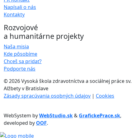
Napísali o nás
Kontakty
Rozvojové
a humanitárne projekty
Naša misia
Kde pôsobíme
Chceš sa pridať?
Podporte nás
©
2026 Vysoká škola zdravotníctva a sociálnej práce sv.
Alžbety v Bratislave
Zásady spracúvania osobných údajov
|
Cookies
WebSystem by
WebStudio.sk
&
GrafickePrace.sk
,
developed by
OOF
.