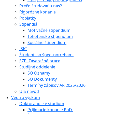
Prečo študovať u nás?
Rigorózne konanie
Poplatky
Štipendiá
Motivačné štipendium
Tehotenské štipendium
Sociálne štipendium
ISIC
Študenti so špec. potrebami
EZP: Záverečné práce
Študijné oddelenie
ŠO Oznamy
ŠO Dokumenty
Termíny zápisov AR 2025/2026
UIS návod
Veda a výskum
Doktorandské štúdium
Prijímacie konanie PhD.