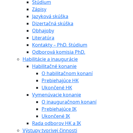
Štúdium
Zápisy
Jazyková skúška
Dizertačná skúška
Obhajoby
Literatúra
Kontakty – PhD. štúdium
Odborová komisia PhD.
Habilitácie a inaugurácie
Habilitačné konanie
O habilitačnom konaní
Prebiehajúce HK
Ukončené HK
Vymenúvacie konanie
O inauguračnom konaní
Prebiehajúce IK
Ukončené IK
Rada odborov HK a IK
Výstupy tvorivej činnosti