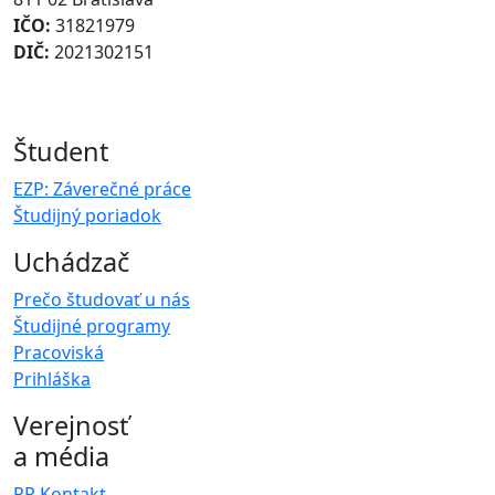
IČO:
31821979
DIČ:
2021302151
Študent
EZP: Záverečné práce
Študijný poriadok
Uchádzač
Prečo študovať u nás
Študijné programy
Pracoviská
Prihláška
Verejnosť
a média
PR Kontakt