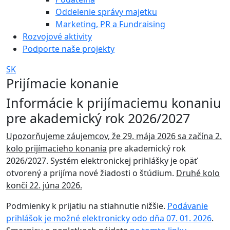
Oddelenie správy majetku
Marketing, PR a Fundraising
Rozvojové aktivity
Podporte naše projekty
SK
Prijímacie konanie
Informácie k prijímaciemu konaniu
pre akademický rok 2026/2027
Upozorňujeme záujemcov, že 29. mája 2026 sa začína 2.
kolo prijímacieho konania
pre akademický rok
2026/2027. Systém elektronickej prihlášky je opäť
otvorený a prijíma nové žiadosti o štúdium.
Druhé kolo
končí 22. júna 2026.
Podmienky k prijatiu na stiahnutie nižšie.
Podávanie
prihlášok je možné elektronicky odo dňa 07. 01. 2026
.